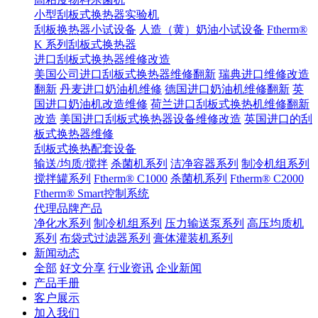
小型刮板式换热器实验机
刮板换热器小试设备
人造（黄）奶油小试设备
Ftherm®
K 系列刮板式换热器
进口刮板式换热器维修改造
美国公司进口刮板式换热器维修翻新
瑞典进口维修改造
翻新
丹麦进口奶油机维修
德国进口奶油机维修翻新
英
国进口奶油机改造维修
荷兰进口刮板式换热机维修翻新
改造
美国进口刮板式换热器设备维修改造
英国进口的刮
板式换热器维修
刮板式换热配套设备
输送/均质/搅拌
杀菌机系列
洁净容器系列
制冷机组系列
搅拌罐系列
Ftherm® C1000
杀菌机系列
Ftherm® C2000
Ftherm® Smart控制系统
代理品牌产品
净化水系列
制冷机组系列
压力输送泵系列
高压均质机
系列
布袋式过滤器系列
膏体灌装机系列
新闻动态
全部
好文分享
行业资讯
企业新闻
产品手册
客户展示
加入我们