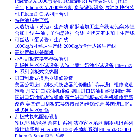
Ftherm® A 1000急冷机
Ftherm® RT片状黄油机（休止
管）
Ftherm® A 2000急冷机
多头灌装设备
片油切块包装
机
Ftherm® C 系列捏合机
特种油脂生产线
人造奶油（黄油）生产线
起酥油加工生产线
猪油急冷捏
合加工线
牛油，羊油急冷捏合线
片状麦淇淋加工生产线
可丝达（蛋黄酱）生产线
1000kg/h可丝达生产线
2000kg/h卡仕达酱生产线
高粘度物料杀菌机
小型刮板式换热器实验机
刮板换热器小试设备
人造（黄）奶油小试设备
Ftherm®
K 系列刮板式换热器
进口刮板式换热器维修改造
美国公司进口刮板式换热器维修翻新
瑞典进口维修改造
翻新
丹麦进口奶油机维修
德国进口奶油机维修翻新
英
国进口奶油机改造维修
荷兰进口刮板式换热机维修翻新
改造
美国进口刮板式换热器设备维修改造
英国进口的刮
板式换热器维修
刮板式换热配套设备
输送/均质/搅拌
杀菌机系列
洁净容器系列
制冷机组系列
搅拌罐系列
Ftherm® C1000
杀菌机系列
Ftherm® C2000
Ftherm® Smart控制系统