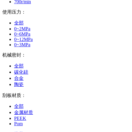
700r/min
使用压力：
全部
0~2MPa
0~6MPa
0~12MPa
0~3MPa
机械密封：
全部
碳化硅
合金
陶瓷
刮板材质：
全部
金属材质
PEEK
Pom