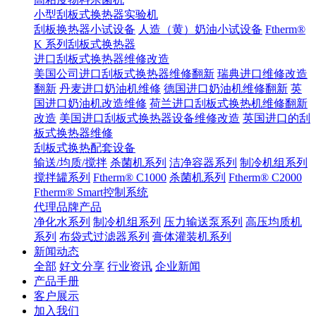
小型刮板式换热器实验机
刮板换热器小试设备
人造（黄）奶油小试设备
Ftherm®
K 系列刮板式换热器
进口刮板式换热器维修改造
美国公司进口刮板式换热器维修翻新
瑞典进口维修改造
翻新
丹麦进口奶油机维修
德国进口奶油机维修翻新
英
国进口奶油机改造维修
荷兰进口刮板式换热机维修翻新
改造
美国进口刮板式换热器设备维修改造
英国进口的刮
板式换热器维修
刮板式换热配套设备
输送/均质/搅拌
杀菌机系列
洁净容器系列
制冷机组系列
搅拌罐系列
Ftherm® C1000
杀菌机系列
Ftherm® C2000
Ftherm® Smart控制系统
代理品牌产品
净化水系列
制冷机组系列
压力输送泵系列
高压均质机
系列
布袋式过滤器系列
膏体灌装机系列
新闻动态
全部
好文分享
行业资讯
企业新闻
产品手册
客户展示
加入我们