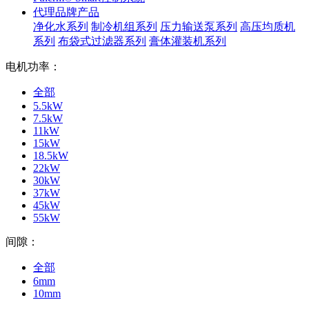
代理品牌产品
净化水系列
制冷机组系列
压力输送泵系列
高压均质机
系列
布袋式过滤器系列
膏体灌装机系列
电机功率：
全部
5.5kW
7.5kW
11kW
15kW
18.5kW
22kW
30kW
37kW
45kW
55kW
间隙：
全部
6mm
10mm