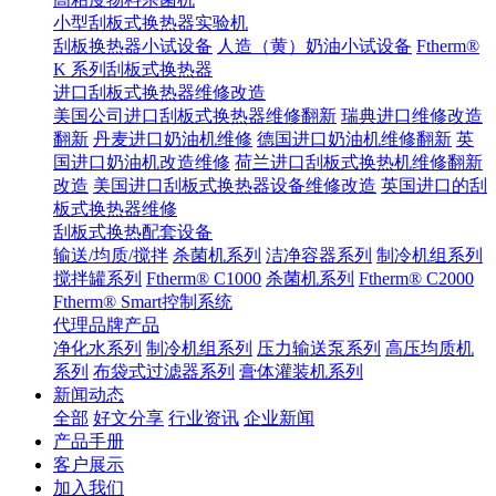
小型刮板式换热器实验机
刮板换热器小试设备
人造（黄）奶油小试设备
Ftherm®
K 系列刮板式换热器
进口刮板式换热器维修改造
美国公司进口刮板式换热器维修翻新
瑞典进口维修改造
翻新
丹麦进口奶油机维修
德国进口奶油机维修翻新
英
国进口奶油机改造维修
荷兰进口刮板式换热机维修翻新
改造
美国进口刮板式换热器设备维修改造
英国进口的刮
板式换热器维修
刮板式换热配套设备
输送/均质/搅拌
杀菌机系列
洁净容器系列
制冷机组系列
搅拌罐系列
Ftherm® C1000
杀菌机系列
Ftherm® C2000
Ftherm® Smart控制系统
代理品牌产品
净化水系列
制冷机组系列
压力输送泵系列
高压均质机
系列
布袋式过滤器系列
膏体灌装机系列
新闻动态
全部
好文分享
行业资讯
企业新闻
产品手册
客户展示
加入我们