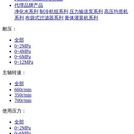
代理品牌产品
净化水系列
制冷机组系列
压力输送泵系列
高压均质机
系列
布袋式过滤器系列
膏体灌装机系列
耐压：
全部
0~2MPa
0~4MPa
0~6MPa
0~12MPa
主轴转速：
全部
660r/min
350r/min
700r/min
使用压力：
全部
0~2MPa
0~6MPa