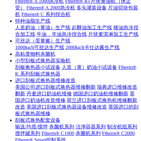
Ftherm® A 1000急冷机
Ftherm® RT片状黄油机（休止
管）
Ftherm® A 2000急冷机
多头灌装设备
片油切块包装
机
Ftherm® C 系列捏合机
特种油脂生产线
人造奶油（黄油）生产线
起酥油加工生产线
猪油急冷捏
合加工线
牛油，羊油急冷捏合线
片状麦淇淋加工生产线
可丝达（蛋黄酱）生产线
1000kg/h可丝达生产线
2000kg/h卡仕达酱生产线
高粘度物料杀菌机
小型刮板式换热器实验机
刮板换热器小试设备
人造（黄）奶油小试设备
Ftherm®
K 系列刮板式换热器
进口刮板式换热器维修改造
美国公司进口刮板式换热器维修翻新
瑞典进口维修改造
翻新
丹麦进口奶油机维修
德国进口奶油机维修翻新
英
国进口奶油机改造维修
荷兰进口刮板式换热机维修翻新
改造
美国进口刮板式换热器设备维修改造
英国进口的刮
板式换热器维修
刮板式换热配套设备
输送/均质/搅拌
杀菌机系列
洁净容器系列
制冷机组系列
搅拌罐系列
Ftherm® C1000
杀菌机系列
Ftherm® C2000
Ftherm® Smart控制系统