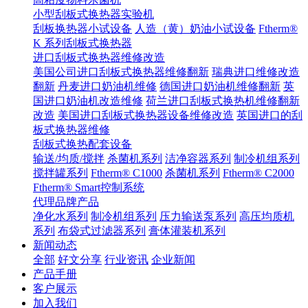
小型刮板式换热器实验机
刮板换热器小试设备
人造（黄）奶油小试设备
Ftherm®
K 系列刮板式换热器
进口刮板式换热器维修改造
美国公司进口刮板式换热器维修翻新
瑞典进口维修改造
翻新
丹麦进口奶油机维修
德国进口奶油机维修翻新
英
国进口奶油机改造维修
荷兰进口刮板式换热机维修翻新
改造
美国进口刮板式换热器设备维修改造
英国进口的刮
板式换热器维修
刮板式换热配套设备
输送/均质/搅拌
杀菌机系列
洁净容器系列
制冷机组系列
搅拌罐系列
Ftherm® C1000
杀菌机系列
Ftherm® C2000
Ftherm® Smart控制系统
代理品牌产品
净化水系列
制冷机组系列
压力输送泵系列
高压均质机
系列
布袋式过滤器系列
膏体灌装机系列
新闻动态
全部
好文分享
行业资讯
企业新闻
产品手册
客户展示
加入我们