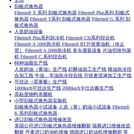
全部
刮板式换热器
Ftherm® X 系列 刮板式换热器
Ftherm® Plus系列 刮板式
换热器
Ftherm® T系列 刮板式换热器
Ftherm® G 系列 刮
板式换热器
人造奶油设备
Ftherm® Plus系列急冷机
Ftherm® CH系列捏合机
Ftherm® A 1000急冷机
Ftherm® RT片状黄油机（休止
管）
Ftherm® A 2000急冷机
多头灌装设备
片油切块包装
机
Ftherm® C 系列捏合机
特种油脂生产线
人造奶油（黄油）生产线
起酥油加工生产线
猪油急冷捏
合加工线
牛油，羊油急冷捏合线
片状麦淇淋加工生产线
可丝达（蛋黄酱）生产线
1000kg/h可丝达生产线
2000kg/h卡仕达酱生产线
高粘度物料杀菌机
小型刮板式换热器实验机
刮板换热器小试设备
人造（黄）奶油小试设备
Ftherm®
K 系列刮板式换热器
进口刮板式换热器维修改造
美国公司进口刮板式换热器维修翻新
瑞典进口维修改造
翻新
丹麦进口奶油机维修
德国进口奶油机维修翻新
英