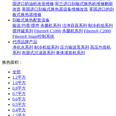
国进口奶油机改造维修
荷兰进口刮板式换热机维修翻新
改造
美国进口刮板式换热器设备维修改造
英国进口的刮
板式换热器维修
刮板式换热配套设备
输送/均质/搅拌
杀菌机系列
洁净容器系列
制冷机组系列
搅拌罐系列
Ftherm® C1000
杀菌机系列
Ftherm® C2000
Ftherm® Smart控制系统
代理品牌产品
净化水系列
制冷机组系列
压力输送泵系列
高压均质机
系列
布袋式过滤器系列
膏体灌装机系列
换热面积：
全部
1.2平方
1.0平方
0.8平方
0.7平方
0.6平方
0.5平方
0.4平方
1.5平方