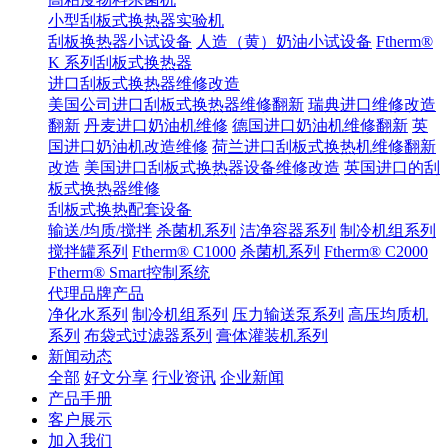
小型刮板式换热器实验机
刮板换热器小试设备
人造（黄）奶油小试设备
Ftherm®
K 系列刮板式换热器
进口刮板式换热器维修改造
美国公司进口刮板式换热器维修翻新
瑞典进口维修改造
翻新
丹麦进口奶油机维修
德国进口奶油机维修翻新
英
国进口奶油机改造维修
荷兰进口刮板式换热机维修翻新
改造
美国进口刮板式换热器设备维修改造
英国进口的刮
板式换热器维修
刮板式换热配套设备
输送/均质/搅拌
杀菌机系列
洁净容器系列
制冷机组系列
搅拌罐系列
Ftherm® C1000
杀菌机系列
Ftherm® C2000
Ftherm® Smart控制系统
代理品牌产品
净化水系列
制冷机组系列
压力输送泵系列
高压均质机
系列
布袋式过滤器系列
膏体灌装机系列
新闻动态
全部
好文分享
行业资讯
企业新闻
产品手册
客户展示
加入我们