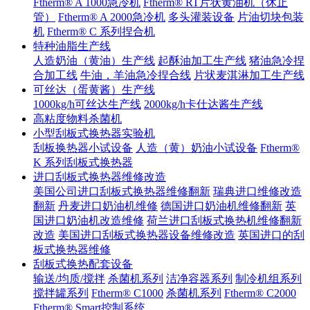
Ftherm® A 1000急冷机
Ftherm® RT片状黄油机（休止
管）
Ftherm® A 2000急冷机
多头灌装设备
片油切块包装
机
Ftherm® C 系列捏合机
特种油脂生产线
人造奶油（黄油）生产线
起酥油加工生产线
猪油急冷捏
合加工线
牛油，羊油急冷捏合线
片状麦淇淋加工生产线
可丝达（蛋黄酱）生产线
1000kg/h可丝达生产线
2000kg/h卡仕达酱生产线
高粘度物料杀菌机
小型刮板式换热器实验机
刮板换热器小试设备
人造（黄）奶油小试设备
Ftherm®
K 系列刮板式换热器
进口刮板式换热器维修改造
美国公司进口刮板式换热器维修翻新
瑞典进口维修改造
翻新
丹麦进口奶油机维修
德国进口奶油机维修翻新
英
国进口奶油机改造维修
荷兰进口刮板式换热机维修翻新
改造
美国进口刮板式换热器设备维修改造
英国进口的刮
板式换热器维修
刮板式换热配套设备
输送/均质/搅拌
杀菌机系列
洁净容器系列
制冷机组系列
搅拌罐系列
Ftherm® C1000
杀菌机系列
Ftherm® C2000
Ftherm® Smart控制系统