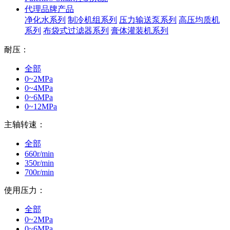
代理品牌产品
净化水系列
制冷机组系列
压力输送泵系列
高压均质机
系列
布袋式过滤器系列
膏体灌装机系列
耐压：
全部
0~2MPa
0~4MPa
0~6MPa
0~12MPa
主轴转速：
全部
660r/min
350r/min
700r/min
使用压力：
全部
0~2MPa
0~6MPa