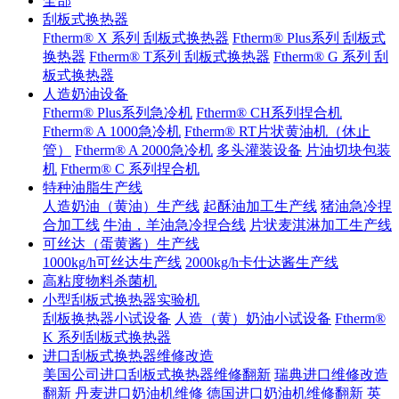
全部
刮板式换热器
Ftherm® X 系列 刮板式换热器
Ftherm® Plus系列 刮板式
换热器
Ftherm® T系列 刮板式换热器
Ftherm® G 系列 刮
板式换热器
人造奶油设备
Ftherm® Plus系列急冷机
Ftherm® CH系列捏合机
Ftherm® A 1000急冷机
Ftherm® RT片状黄油机（休止
管）
Ftherm® A 2000急冷机
多头灌装设备
片油切块包装
机
Ftherm® C 系列捏合机
特种油脂生产线
人造奶油（黄油）生产线
起酥油加工生产线
猪油急冷捏
合加工线
牛油，羊油急冷捏合线
片状麦淇淋加工生产线
可丝达（蛋黄酱）生产线
1000kg/h可丝达生产线
2000kg/h卡仕达酱生产线
高粘度物料杀菌机
小型刮板式换热器实验机
刮板换热器小试设备
人造（黄）奶油小试设备
Ftherm®
K 系列刮板式换热器
进口刮板式换热器维修改造
美国公司进口刮板式换热器维修翻新
瑞典进口维修改造
翻新
丹麦进口奶油机维修
德国进口奶油机维修翻新
英