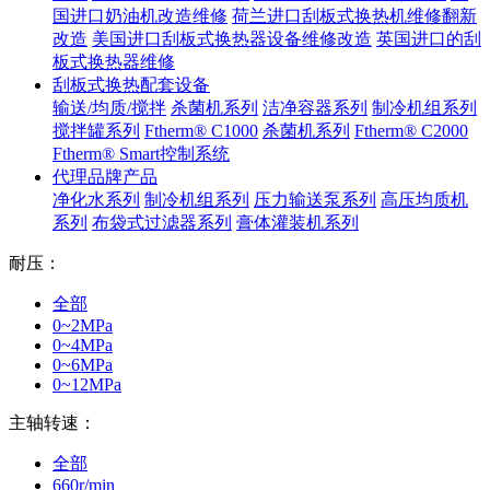
国进口奶油机改造维修
荷兰进口刮板式换热机维修翻新
改造
美国进口刮板式换热器设备维修改造
英国进口的刮
板式换热器维修
刮板式换热配套设备
输送/均质/搅拌
杀菌机系列
洁净容器系列
制冷机组系列
搅拌罐系列
Ftherm® C1000
杀菌机系列
Ftherm® C2000
Ftherm® Smart控制系统
代理品牌产品
净化水系列
制冷机组系列
压力输送泵系列
高压均质机
系列
布袋式过滤器系列
膏体灌装机系列
耐压：
全部
0~2MPa
0~4MPa
0~6MPa
0~12MPa
主轴转速：
全部
660r/min