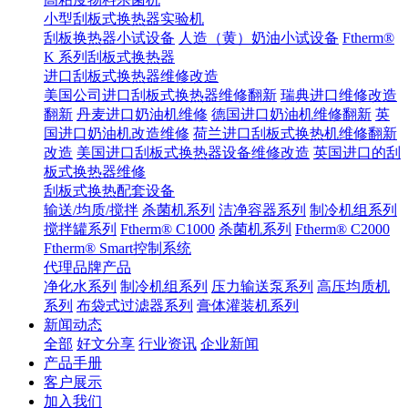
小型刮板式换热器实验机
刮板换热器小试设备
人造（黄）奶油小试设备
Ftherm®
K 系列刮板式换热器
进口刮板式换热器维修改造
美国公司进口刮板式换热器维修翻新
瑞典进口维修改造
翻新
丹麦进口奶油机维修
德国进口奶油机维修翻新
英
国进口奶油机改造维修
荷兰进口刮板式换热机维修翻新
改造
美国进口刮板式换热器设备维修改造
英国进口的刮
板式换热器维修
刮板式换热配套设备
输送/均质/搅拌
杀菌机系列
洁净容器系列
制冷机组系列
搅拌罐系列
Ftherm® C1000
杀菌机系列
Ftherm® C2000
Ftherm® Smart控制系统
代理品牌产品
净化水系列
制冷机组系列
压力输送泵系列
高压均质机
系列
布袋式过滤器系列
膏体灌装机系列
新闻动态
全部
好文分享
行业资讯
企业新闻
产品手册
客户展示
加入我们