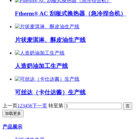
Ftherm® AC 刮板式换热器（急冷捏合机）
片状麦淇淋、酥皮油生产线
人造奶油加工生产线
可丝达（卡仕达酱）生产线
上一页
1
2
3
4
5
6
下一页
转至第
加载更多
产品展示