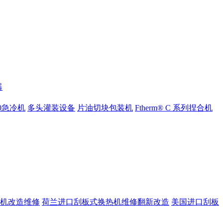
器
000急冷机
多头灌装设备
片油切块包装机
Ftherm® C 系列捏合机
机改造维修
荷兰进口刮板式换热机维修翻新改造
美国进口刮板