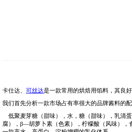
卡仕达、
可丝达
是一款常用的烘焙用馅料，其良好
我们首先分析一款市场占有率很大的品牌酱料的配
低聚麦芽糖（甜味），水，糖（甜味），乳清蛋
腐），β—胡萝卜素（色素），柠檬酸（风味），
一款高水、高蛋白、淀粉增稠的乳化体系。