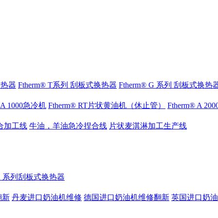
式换热器
Ftherm® T系列 刮板式换热器
Ftherm® G 系列 刮板式换热
® A 1000急冷机
Ftherm® RT片状黄油机（休止管）
Ftherm® A 2
合加工线
牛油，羊油急冷捏合线
片状麦淇淋加工生产线
® K 系列刮板式换热器
翻新
丹麦进口奶油机维修
德国进口奶油机维修翻新
英国进口奶油