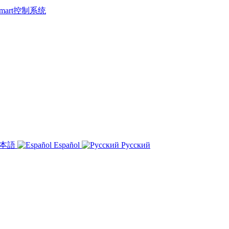
 Smart控制系统
本語
Español
Русский