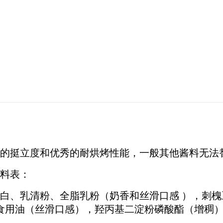
的挺立度和优秀的耐烘烤性能，一般其他酱料无法
料表：
白、乳清粉、全脂乳粉（奶香和丝滑口感 ），刺槐
食用油（丝滑口感），羟丙基二淀粉磷酸酯（增稠）