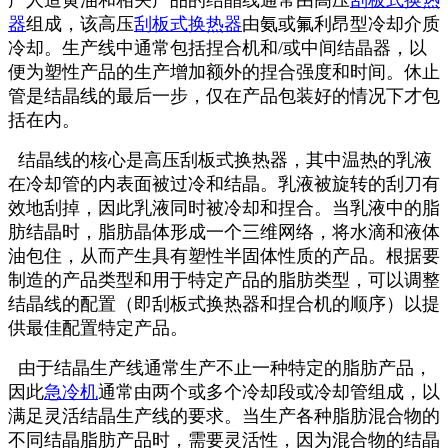
器
组成，该高压
刮板式换热器
由氨或氟利昂型冷却介质
冷却。生产线中通常包括捏合机和/或中间结晶器，以
便为塑性产品的生产增加额外的捏合强度和时间。休止
管是结晶线的最后一步，仅在产品包装好的情况下才包
括在内。
结晶线的核心是高压刮板式换热器，其中温热的乳液
在冷却管的内表面被过冷和结晶。乳液被旋转的刮刀有
效地刮掉，因此乳液同时被冷却和捏合。当乳液中的脂
肪结晶时，脂肪晶体形成一个三维网络，将水滴和液体
油包住，从而产生具有塑性半固体性质的产品。
根据要
制造的产品类型和用于特定产品的脂肪类型，可以调整
结晶线的配置（即刮板式换热器和捏合机的顺序）以提
供最佳配置特定产品。
由于结晶生产线通常生产不止一种特定的脂肪产品，
因此
急冷机
通常由两个或多个冷却段或冷却管组成，以
满足灵活结晶生产线的要求。当生产各种脂肪混合物的
不同结晶脂肪产品时，需要灵活性，因为混合物的结晶