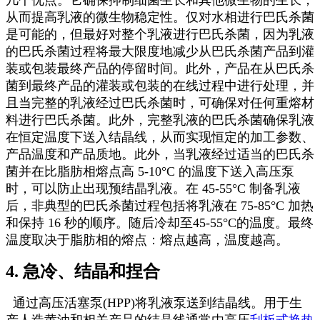
从而提高乳液的微生物稳定性。仅对水相进行巴氏杀菌
是可能的，但最好对整个乳液进行巴氏杀菌，因为乳液
的巴氏杀菌过程将最大限度地减少从巴氏杀菌产品到灌
装或包装最终产品的停留时间。此外，产品在从巴氏杀
菌到最终产品的灌装或包装的在线过程中进行处理，并
且当完整的乳液经过巴氏杀菌时，可确保对任何重熔材
料进行巴氏杀菌。此外，完整乳液的巴氏杀菌确保乳液
在恒定温度下送入结晶线，从而实现恒定的加工参数、
产品温度和产品质地。此外，当乳液经过适当的巴氏杀
菌并在比脂肪相熔点高 5-10°C 的温度下送入高压泵
时，可以防止出现预结晶乳液。在 45-55°C 制备乳液
后，非典型的巴氏杀菌过程包括将乳液在 75-85°C 加热
和保持 16 秒的顺序。随后冷却至45-55°C的温度。最终
温度取决于脂肪相的熔点：熔点越高，温度越高。
4. 急冷、结晶和捏合
通过高压活塞泵(HPP)将乳液泵送到结晶线。用于生
产人造黄油和相关产品的结晶线通常由高压
刮板式换热