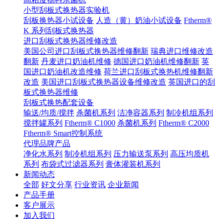
小型刮板式换热器实验机
刮板换热器小试设备
人造（黄）奶油小试设备
Ftherm®
K 系列刮板式换热器
进口刮板式换热器维修改造
美国公司进口刮板式换热器维修翻新
瑞典进口维修改造
翻新
丹麦进口奶油机维修
德国进口奶油机维修翻新
英
国进口奶油机改造维修
荷兰进口刮板式换热机维修翻新
改造
美国进口刮板式换热器设备维修改造
英国进口的刮
板式换热器维修
刮板式换热配套设备
输送/均质/搅拌
杀菌机系列
洁净容器系列
制冷机组系列
搅拌罐系列
Ftherm® C1000
杀菌机系列
Ftherm® C2000
Ftherm® Smart控制系统
代理品牌产品
净化水系列
制冷机组系列
压力输送泵系列
高压均质机
系列
布袋式过滤器系列
膏体灌装机系列
新闻动态
全部
好文分享
行业资讯
企业新闻
产品手册
客户展示
加入我们